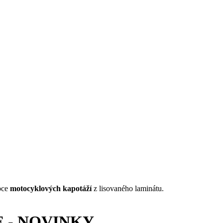
bce
motocyklových kapotáží
z lisovaného laminátu.
 - NOVINKY