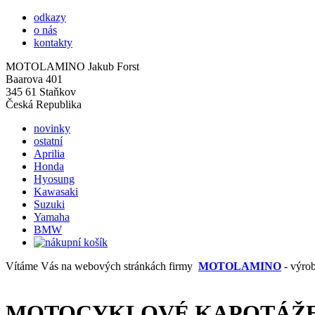
odkazy
o nás
kontakty
MOTOLAMINO Jakub Forst
Baarova 401
345 61 Staňkov
Česká Republika
novinky
ostatní
Aprilia
Honda
Hyosung
Kawasaki
Suzuki
Yamaha
BMW
Vítáme Vás na webových stránkách firmy
MOTOLAMINO
- výro
MOTOCYKLOVÉ KAPOTÁŽE